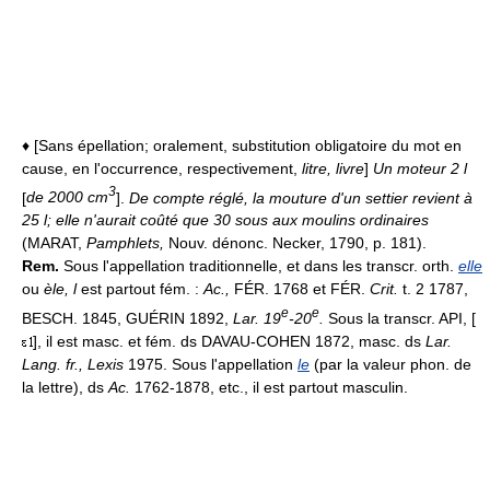
♦ [Sans épellation; oralement, substitution obligatoire du mot en
cause, en l'occurrence, respectivement,
litre, livre
]
Un moteur 2 l
3
[
de 2000 cm
].
De compte réglé, la mouture d'un settier revient à
25 l; elle n'aurait coûté que 30 sous aux moulins ordinaires
(MARAT,
Pamphlets,
Nouv. dénonc. Necker, 1790, p. 181).
Rem.
Sous l'appellation traditionnelle, et dans les transcr. orth.
elle
ou
èle, l
est partout fém. :
Ac.,
FÉR. 1768 et FÉR.
Crit.
t. 2 1787,
e
e
BESCH. 1845, GUÉRIN 1892,
Lar. 19
-20
.
Sous la transcr. API, [
], il est masc. et fém. ds DAVAU-COHEN 1872, masc. ds
Lar.
Lang. fr., Lexis
1975. Sous l'appellation
le
(par la valeur phon. de
la lettre), ds
Ac.
1762-1878, etc., il est partout masculin.