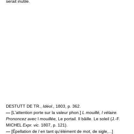
serait inutile.
DESTUTT DE TR.,
Idéol.,
1803, p. 362.
—
[L'attention porte sur la valeur phon.]
L mouillé, l vélaire.
Prononcez avec
l
mouillée,
Le portail. Il bâille. Le soleil (J.-F.
MICHEL
Expr. vic.
1807, p. 121).
—
[Épellation de
l
en tant qu'élément de mot, de sigle,...]