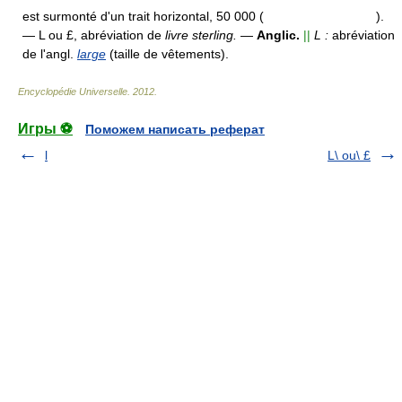
est surmonté d'un trait horizontal, 50 000 (
).
—
L ou £,
abréviation de
livre sterling.
—
Anglic.
||
L :
abréviation
de l'angl.
large
(taille de vêtements).
Encyclopédie Universelle
.
2012
.
Игры ⚽
Поможем написать реферат
l
L\ ou\ £