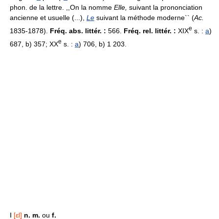
phon. de la lettre. ,,On la nomme
Elle,
suivant la prononciation
ancienne et usuelle (...),
Le
suivant la méthode moderne`` (
Ac.
e
1835-1878).
Fréq. abs. littér. :
566.
Fréq. rel. littér. :
XIX
s. :
a
)
e
687, b) 357; XX
s. :
a
) 706, b) 1 203.
l
[ɛl]
n. m.
ou
f.