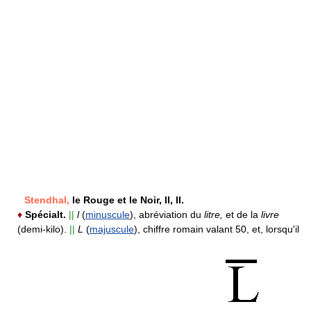
Stendhal,
le Rouge et le Noir, II, II.
♦
Spécialt.
||
l
(
minuscule
),
abréviation du
litre,
et de la
livre
(demi-kilo).
||
L
(
majuscule
),
chiffre romain valant 50, et, lorsqu'il