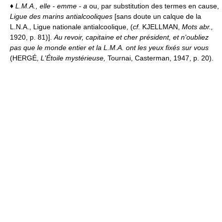
♦
L.M.A., elle - emme - a
ou, par substitution des termes en cause,
Ligue des marins antialcooliques
[sans doute un calque de la
L.N.A., Ligue nationale antialcoolique, (
cf.
KJELLMAN,
Mots abr.,
1920, p. 81)].
Au revoir, capitaine et cher président, et n'oubliez
pas que le monde entier et la L.M.A. ont les yeux fixés sur vous
(HERGÉ,
L'Étoile mystérieuse,
Tournai, Casterman, 1947, p. 20).