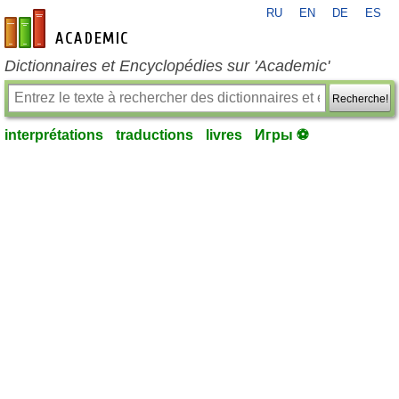
RU
EN
DE
ES
fr-academic.com
Dictionnaires et Encyclopédies sur 'Academic'
Recherche!
interprétations
traductions
livres
Игры ⚽