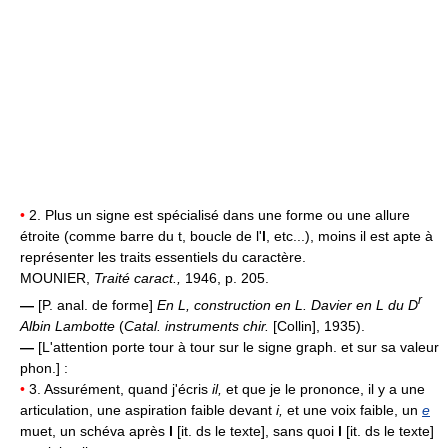
•
2. Plus un signe est spécialisé dans une forme ou une allure
étroite (comme barre du t, boucle de l'
l
, etc...), moins il est apte à
représenter les traits essentiels du caractère.
MOUNIER,
Traité caract.,
1946, p. 205.
r
—
[P. anal. de forme]
En L, construction en L.
Davier en L du D
Albin Lambotte
(
Catal. instruments chir.
[Collin], 1935).
—
[L'attention porte tour à tour sur le signe graph. et sur sa valeur
phon.] :
•
3. Assurément, quand j'écris
il,
et que je le prononce, il y a une
articulation, une aspiration faible devant
i,
et une voix faible, un
e
muet, un schéva après
l
[it. ds le texte], sans quoi
l
[it. ds le texte]