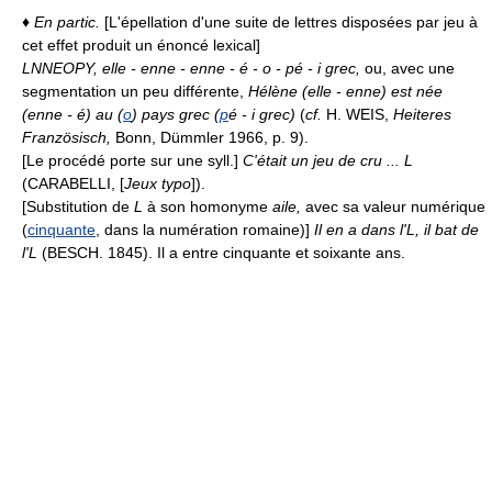
♦
En partic.
[L'épellation d'une suite de lettres disposées par jeu à
cet effet produit un énoncé lexical]
LNNEOPY, elle - enne - enne - é - o - pé - i grec,
ou, avec une
segmentation un peu différente,
Hélène (elle - enne) est née
(enne - é) au (
o
) pays grec (
p
é - i grec)
(
cf.
H. WEIS,
Heiteres
Französisch,
Bonn, Dümmler 1966, p. 9).
[Le procédé porte sur une syll.]
C'était un jeu de cru ... L
(CARABELLI, [
Jeux typo
]).
[Substitution de
L
à son homonyme
aile,
avec sa valeur numérique
(
cinquante
, dans la numération romaine)]
Il en a dans l'L, il bat de
l'L
(BESCH. 1845). Il a entre cinquante et soixante ans.