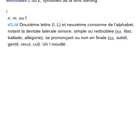
Monnaies
L ou £, symboles de la livre sterling.
l
n.
m.
ou
f.
d1./d
Douzième lettre (l, L) et neuvième consonne de l'alphabet,
notant la dentale latérale sonore, simple ou redoublée (
ex
. lilas,
ballade, allégorie), se prononçant ou non en finale (
ex
. subtil,
gentil, recul, cul). Un l mouillé .