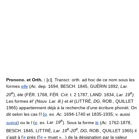
Prononc. et Orth. :
[
]. Transcr. orth. ad hoc de ce nom sous les
formes
elle
(
Ac.
dep. 1694, BESCH. 1845, GUÉRIN 1892,
Lar.
e
e
20
),
èle
(FÉR. 1768, FÉR.
Crit.
t. 2 1787, LAND. 1834,
Lar. 19
).
Les formes
èl' (Nouv. Lar. ill.)
et
èl
(LITTRÉ,
DG,
ROB., QUILLET
1965) appartiennent déjà à la recherche d'une écriture phonét. On
dit selon les cas l'
l
(
p
. ex.
Ac.
1694-1740 et 1835-1935; v. aussi
e
supra
) ou le
l
(
p
. ex.
Lar. 19
). Sous la forme
le
(
Ac.
1762-1878,
e
e
BESCH. 1845, LITTRÉ,
Lar. 19
-20
, DG,
ROB., QUILLET 1965) il
s'agit à l'
e
près (l'
e
« muet »...) de la désignation par la valeur