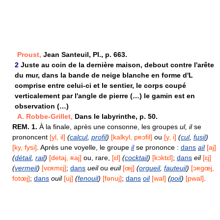
Proust,
Jean Santeuil, Pl., p. 663.
2
Juste au coin de la dernière maison, debout contre l'arête
du mur, dans la bande de neige blanche en forme d'L
comprise entre celui-ci et le sentier, le corps coupé
verticalement par l'angle de pierre (…) le gamin est en
observation (…)
A. Robbe-Grillet,
Dans le labyrinthe, p. 50.
REM.
1.
À la finale, après une consonne, les groupes
ul, il
se
prononcent
[yl, il]
(
calcul
,
profil
)
[kalkyl, pʀɔfil]
ou
[y, i]
(
cul
,
fusil
)
[ky, fysi]
. Après une voyelle, le groupe
il
se prononce :
dans
ail
[aj]
(
détail
,
rail
)
[detaj, ʀaj]
ou, rare,
[ɛl]
(
cocktail
)
[kɔktɛl]
;
dans
eil
[ɛj]
(
vermeil
)
[vɛʀmɛj]
;
dans
ueil
ou
euil
[œj]
(
orgueil
,
fauteuil
)
[ɔʀgœj,
fotœj]
;
dans
ouil
[uj]
(
fenouil
)
[fənuj]
;
dans
oil
[wal]
(
poil
)
[pwal]
.