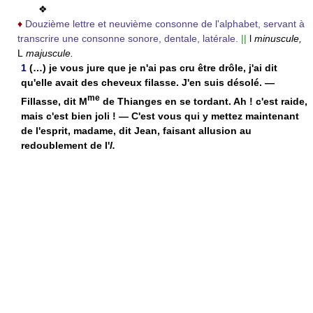
❖
♦
Douzième lettre et neuvième consonne de l'alphabet, servant à
transcrire une consonne sonore, dentale, latérale.
||
l
minuscule,
L
majuscule.
1
(…) je vous jure que je n'ai pas cru être drôle, j'ai dit
qu'elle avait des cheveux filasse. J'en suis désolé. —
me
Fillasse, dit M
de Thianges en se tordant. Ah ! c'est raide,
mais c'est bien joli ! — C'est vous qui y mettez maintenant
de l'esprit, madame, dit Jean, faisant allusion au
redoublement de l'
l.