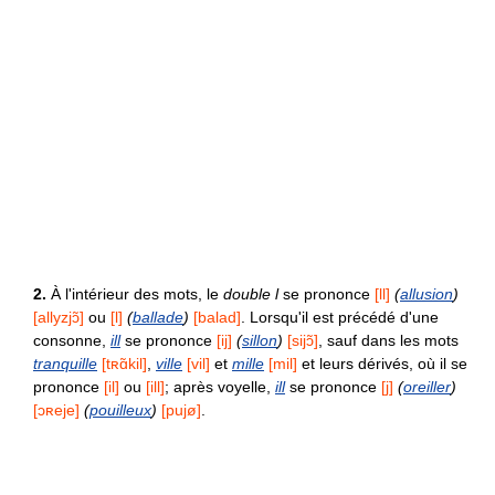
2.
À l'intérieur des mots, le
double l
se prononce
[ll]
(
allusion
)
[allyzjɔ̃]
ou
[l]
(
ballade
)
[balad]
. Lorsqu'il est précédé d'une
consonne,
ill
se prononce
[ij]
(
sillon
)
[sijɔ̃]
, sauf dans les mots
tranquille
[tʀɑ̃kil]
,
ville
[vil]
et
mille
[mil]
et leurs dérivés, où il se
prononce
[il]
ou
[ill]
; après voyelle,
ill
se prononce
[j]
(
oreiller
)
[ɔʀeje]
(
pouilleux
)
[pujø]
.