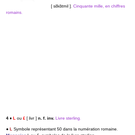
[ sɛ̃kɑ̃tmil ].
Cinquante mille, en chiffres
romains.
4
♦
L
ou
£
[ livr ]
n. f. inv.
Livre sterling.
●
L
Symbole représentant 50 dans la numération romaine.