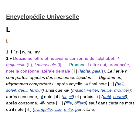
Encyclopédie Universelle
L
L
1.
l
[ ɛl ]
n. m. inv.
1
♦
Douzième lettre et neuvième consonne de l'alphabet :
l
majuscule
(L),
l minuscule
(l).
—
Prononc.
Lettre qui, prononcée,
note la consonne latérale dentale
[ l ]
(
labial
,
palais
).
Le l et le r
sont parfois appelés des consonnes liquides.
—
Digrammes,
trigrammes comportant l :
après voyelle,
-
il
final note [ j ]
(
bail
,
soleil
,
deuil
,
fenouil
)
ainsi que
-ill- (
maillot
,
veiller
,
feuille
,
mouiller
);
après consonne,
-
il
note [ il ]
(
fil
,
cil
)
et parfois [ i ]
(
outil
,
sourcil
);
après consonne,
-ill-
note [ ij ]
(
fille
,
billard
)
sauf dans certains mots
où il note [ il ]
(
tranquille
,
ville
,
mille
,
p
énicilline).