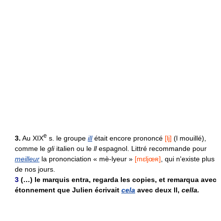
e
3.
Au XIX
s. le groupe
ill
était encore prononcé
[lj]
(l mouillé),
comme le
gli
italien ou le
ll
espagnol. Littré recommande pour
meilleur
la prononciation « mè-lyeur »
[mɛljœʀ]
, qui n'existe plus
de nos jours.
3
(…) le marquis entra, regarda les copies, et remarqua avec
étonnement que Julien écrivait
cela
avec deux ll,
cella.