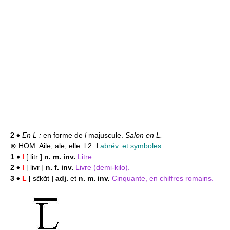
2
♦
En L :
en forme de
l
majuscule.
Salon en L.
⊗ HOM.
Aile
,
ale
,
elle.
l 2.
l
abrév. et symboles
1
♦
l
[ litr ]
n. m. inv.
Litre.
2
♦
l
[ livr ]
n. f. inv.
Livre (demi-kilo).
3
♦
L
[ sɛ̃kɑ̃t ]
adj.
et
n. m. inv.
Cinquante, en chiffres romains.
—