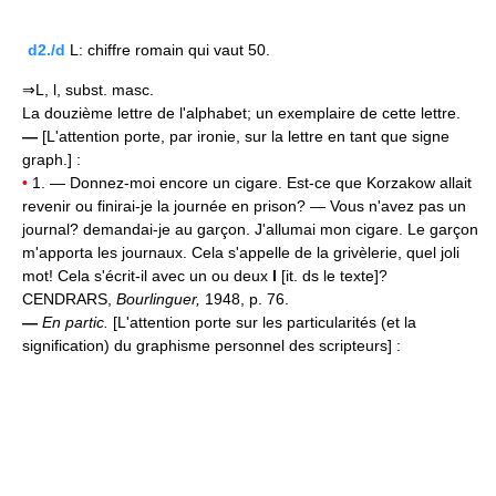
d2./d
L: chiffre romain qui vaut 50.
⇒L, l, subst. masc.
La douzième lettre de l'alphabet; un exemplaire de cette lettre.
—
[L'attention porte, par ironie, sur la lettre en tant que signe
graph.] :
•
1. — Donnez-moi encore un cigare. Est-ce que Korzakow allait
revenir ou finirai-je la journée en prison? — Vous n'avez pas un
journal? demandai-je au garçon. J'allumai mon cigare. Le garçon
m'apporta les journaux. Cela s'appelle de la grivèlerie, quel joli
mot! Cela s'écrit-il avec un ou deux
l
[it. ds le texte]?
CENDRARS,
Bourlinguer,
1948, p. 76.
—
En partic.
[L'attention porte sur les particularités (et la
signification) du graphisme personnel des scripteurs] :